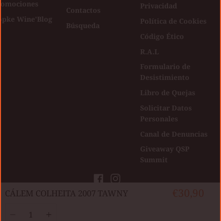
romociones
Privacidad
Contactos
opke Wine'Blog
Política de Cookies
Búsqueda
Código Ético
R.A.L
Formulario de
Desistimiento
Libro de Quejas
Solicitar Datos
Personales
Canal de Denuncias
Giveaway QSP
Summit
Facebook
Instagram
€30,90
CÁLEM COLHEITA 2007 TAWNY
Direitos autorais © Kopke Group Wine
|
Developed by
Agência Digital
Cantidad
Shop 2026