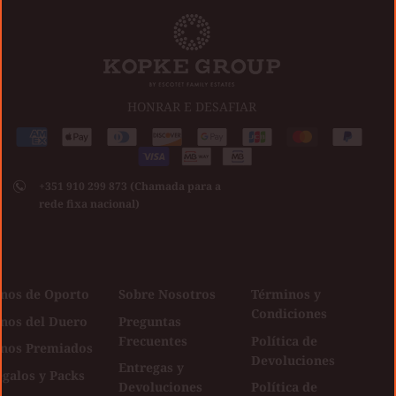
HONRAR E DESAFIAR
Medios
American
Apple
Diners
Discover
Google
Jcb
Master
Paypal
de
express
pay
club
Visa
pay
pago
+351 910 299 873 (Chamada para a
aceptados
rede fixa nacional)
inos de Oporto
Sobre Nosotros
Términos y
Condiciones
inos del Duero
Preguntas
Frecuentes
Política de
inos Premiados
Devoluciones
Entregas y
galos y Packs
Devoluciones
Política de