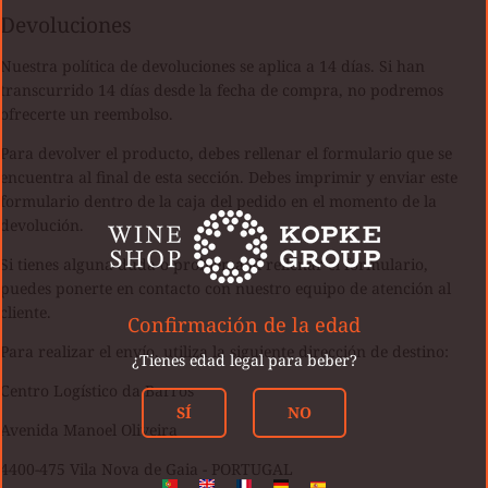
Devoluciones
Nuestra política de devoluciones se aplica a 14 días. Si han
transcurrido 14 días desde la fecha de compra, no podremos
ofrecerte un reembolso.
Para devolver el producto, debes rellenar el formulario que se
encuentra al final de esta sección. Debes imprimir y enviar este
formulario dentro de la caja del pedido en el momento de la
devolución.
Si tienes alguna duda o problema al rellenar el formulario,
puedes ponerte en contacto con nuestro equipo de atención al
cliente.
Confirmación de la edad
Para realizar el envío, utiliza la siguiente dirección de destino:
¿Tienes edad legal para beber?
Centro Logístico da Barros
SÍ
NO
Avenida Manoel Oliveira
4400-475 Vila Nova de Gaia - PORTUGAL