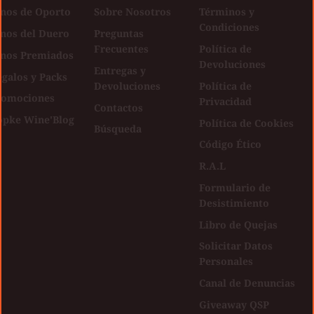
inos de Oporto
Sobre Nosotros
Términos y
Condiciones
inos del Duero
Preguntas
Frecuentes
Política de
inos Premiados
Devoluciones
Entregas y
galos y Packs
Devoluciones
Política de
romociones
Privacidad
Contactos
opke Wine'Blog
Política de Cookies
Búsqueda
Código Ético
R.A.L
Formulario de
Desistimiento
Libro de Quejas
Solicitar Datos
Personales
Canal de Denuncias
Giveaway QSP