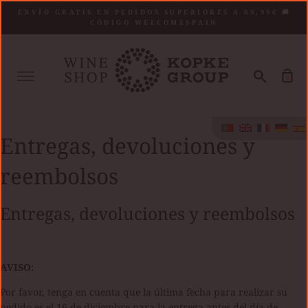
Saltar
ENVÍO GRATIS EN PEDIDOS SUPERIORES A 89,99€ 🚚
al
CÓDIGO WELCOMESPAIN
contenido
Mais
Procurar
Car
0
de
co
Entregas, devoluciones y
reembolsos
Entregas, devoluciones y reembolsos
AVISO:
Por favor, tenga en cuenta que la última fecha para realizar su
pedido es el 16 de diciembre para la entrega antes del día de