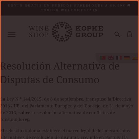
Saltar
ENVÍO GRATIS EN PEDIDOS SUPERIORES A 89,99€ 🚚
al
CÓDIGO WELCOMESPAIN
contenido
Mais
Procurar
Car
0
de
co
Resolución Alternativa de
Disputas de Consumo
La Ley N ° 144/2015, de 8 de septiembre, transpuso la Directiva
2013 / UE, del Parlamento Europeo y del Consejo, de 21 de mayo
de 2013, sobre la resolución alternativa de conflictos de
consumidores.
El referido diploma establece el marco legal de los mecanismos
alternativos de resolución de disputas, creando en Portugal la