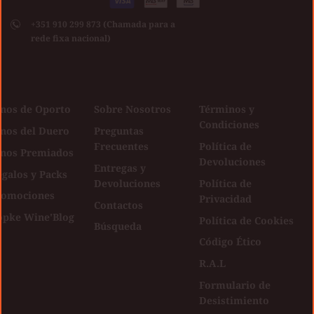
express
pay
club
Visa
pay
pago
+351 910 299 873 (Chamada para a
aceptados
rede fixa nacional)
inos de Oporto
Sobre Nosotros
Términos y
Condiciones
inos del Duero
Preguntas
Frecuentes
Política de
inos Premiados
Devoluciones
Entregas y
galos y Packs
Devoluciones
Política de
romociones
Privacidad
Contactos
opke Wine'Blog
Política de Cookies
Búsqueda
Código Ético
R.A.L
Formulario de
Desistimiento