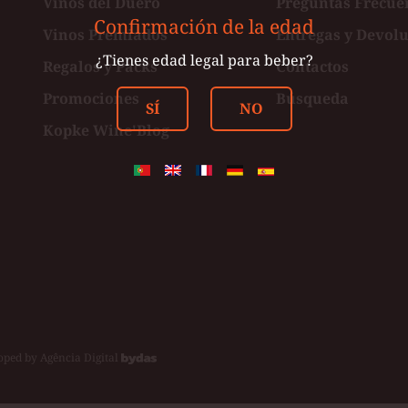
Vinos del Duero
Preguntas Frecue
Confirmación de la edad
Vinos Premiados
Entregas y Devol
ster
¿Tienes edad legal para beber?
Regalos y Packs
Contactos
Promociones
Búsqueda
SÍ
NO
Kopke Wine'Blog
oped by
Agência Digital