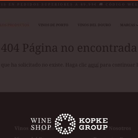
TIS EN PEDIDOS SUPERIORES A 89,99€ 🚚 CÓDIGO WE
LOS PRODUCTOS
VINOS DE PORTO
VINOS DEL DOURO
MARCAS
404 Página no encontrada
que ha solicitado no existe. Haga clic
aquí
para continuar 
Vinos de Oporto
Sobre Nosotros