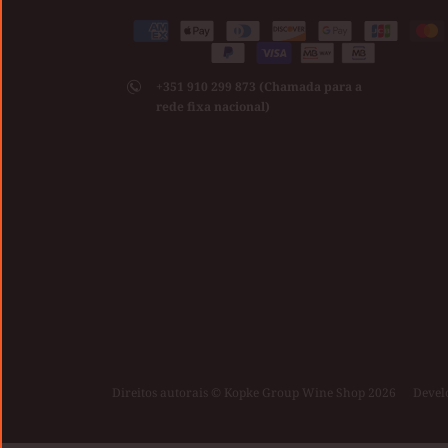
Medios
American
Apple
Diners
Discover
Google
Jcb
Ma
de
Paypal
Visa
express
pay
club
pay
pago
+351 910 299 873 (Chamada para a
aceptados
rede fixa nacional)
Direitos autorais © Kopke Group Wine Shop 2026
|
Devel