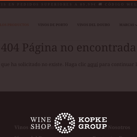
TIS EN PEDIDOS SUPERIORES A 89,99€ 🚚 CÓDIGO WE
LOS PRODUCTOS
VINOS DE PORTO
VINOS DEL DOURO
MARCAS
404 Página no encontrada
que ha solicitado no existe. Haga clic
aquí
para continuar 
Vinos de Oporto
Sobre Nosotros