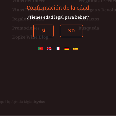
Vinos del Duero
Preguntas Frecue
Confirmación de la edad
Vinos Premiados
Entregas y Devol
ster
¿Tienes edad legal para beber?
Regalos y Packs
Contactos
Promociones
Búsqueda
SÍ
NO
Kopke Wine'Blog
oped by
Agência Digital