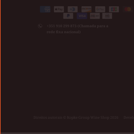
Medios
American
Apple
Diners
Discover
Google
Jcb
Ma
de
Paypal
Visa
express
pay
club
pay
pago
+351 910 299 873 (Chamada para a
aceptados
rede fixa nacional)
Direitos autorais © Kopke Group Wine Shop 2026
|
Devel