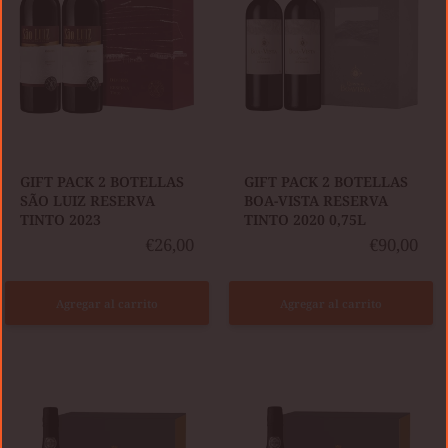
RESERVA
RESERVA
TINTO
TINTO
2023
2020
0,75L
GIFT PACK 2 BOTELLAS
GIFT PACK 2 BOTELLAS
SÃO LUIZ RESERVA
BOA-VISTA RESERVA
TINTO 2023
TINTO 2020 0,75L
€26,00
€90,00
Agregar al carrito
Agregar al carrito
GIFT
GIFT
PACK
PACK
BURMESTER
BURMESTER
10Y
20Y
TAWNY
TAWNY