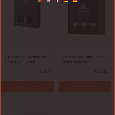
20Y
BOTELLAS
TAWNY
PORT
+
FOR
2
TWO
COPAS
​GIFT PACK BARROS 20Y
​CÁLEM KIT 3 BOTELLAS
TAWNY + 2 COPAS
PORT FOR TWO
€41,00
€15,20
Agregar al carrito
Agregar al carrito
VELHOTES
BARROS
KIT
KIT