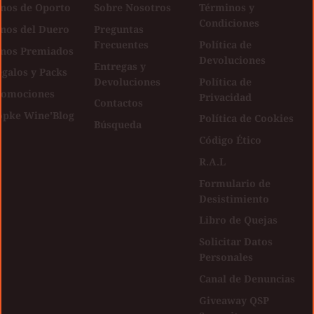
inos de Oporto
Sobre Nosotros
Términos y
Condiciones
inos del Duero
Preguntas
Frecuentes
Política de
inos Premiados
Devoluciones
Entregas y
galos y Packs
Devoluciones
Política de
romociones
Privacidad
Contactos
opke Wine'Blog
Política de Cookies
Búsqueda
Código Ético
R.A.L
Formulario de
Desistimiento
Libro de Quejas
Solicitar Datos
Personales
Canal de Denuncias
Giveaway QSP