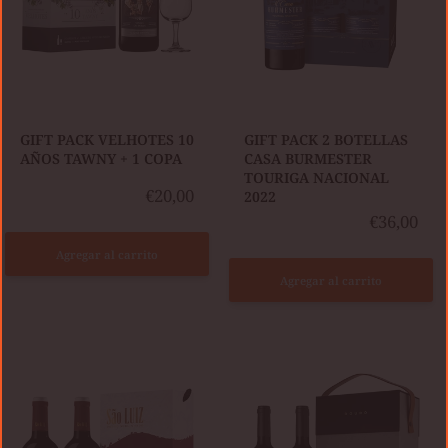
COPA
2022
GIFT PACK VELHOTES 10
GIFT PACK 2 BOTELLAS
AÑOS TAWNY + 1 COPA
CASA BURMESTER
TOURIGA NACIONAL
€20,00
2022
€36,00
Agregar al carrito
Agregar al carrito
GIFT
GIFT
PACK
PACK
2
2
BOTELLAS
BOTELLAS
SÃO
BOA-
LUIZ
VISTA