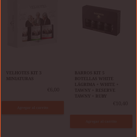
3
5
MINIATURAS
BOTELLAS
WHITE
LÁGRIMA
+
WHITE
+
TAWNY
+
RESERVE
TAWNY
​VELHOTES KIT 3
​BARROS KIT 5
+
MINIATURAS
BOTELLAS WHITE
RUBY
LÁGRIMA + WHITE +
€6,00
TAWNY + RESERVE
TAWNY + RUBY
€10,40
Agregar al carrito
Agregar al carrito