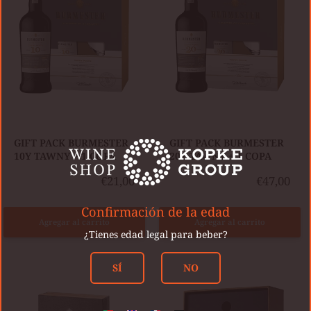
+
+
1
1
COPA
COPA
GIFT PACK BURMESTER
GIFT PACK BURMESTER
10Y TAWNY + 1 COPA
20Y TAWNY + 1 COPA
€21,00
€47,00
Confirmación de la edad
Agregar al carrito
Agregar al carrito
¿Tienes edad legal para beber?
SÍ
NO
GIFT
CÁLEM
PACK
KIT
BARROS
3