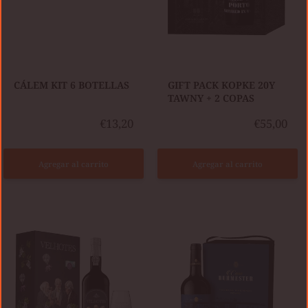
​CÁLEM KIT 6 BOTELLAS
​GIFT PACK KOPKE 20Y
TAWNY + 2 COPAS
€13,20
€55,00
Agregar al carrito
Agregar al carrito
GIFT
GIFT
PACK
PACK
VELHOTES
2
10
BOTELLAS
AÑOS
CASA
TAWNY
BURMESTER
+
TOURIGA
1
NACIONAL