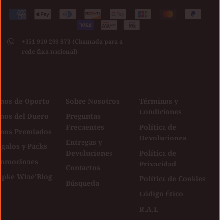
Medios
American
Apple
Diners
Discover
Google
Jcb
Master
Paypal
de
express
pay
club
Visa
pay
pago
+351 910 299 873 (Chamada para a
aceptados
rede fixa nacional)
inos de Oporto
Sobre Nosotros
Términos y
Condiciones
inos del Duero
Preguntas
Frecuentes
Política de
inos Premiados
Devoluciones
Entregas y
galos y Packs
Devoluciones
Política de
romociones
Privacidad
Contactos
opke Wine'Blog
Política de Cookies
Búsqueda
Código Ético
R.A.L