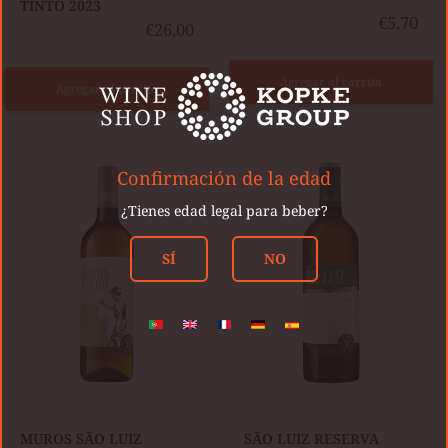
TINTO 2023
€5,70
€26,00
Agregar al carrito
Agregar al carrito
MUROS
SÃO
SÃO
LUIZ
Confirmación de la edad
LUIZ
RESERVA
BRANCO
BLANCO
¿Tienes edad legal para beber?
2024
2024
SÍ
NO
MUROS SÃO LUIZ
SÃO LUIZ RESERVA