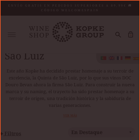
Saltar
ENVÍO GRATIS EN PEDIDOS SUPERIORES A 89,99€ 🚚
al
CÓDIGO WELCOMESPAIN
contenido
Mais
Procurar
Car
0
Home
São Luiz
de
co
São Luiz
Este año Kopke ha decidido prestar homenaje a su terroir de
excelencia, la Quinta de São Luiz, por lo que sus vinos DOC
Douro llevan ahora la firma São Luiz. Para construir la nueva
marca y su naming, el trayecto ha sido prestar homenaje a su
terroir de origen, una tradición histórica y la sabiduría de
varias generaciones.
VER MÁS
Filtros