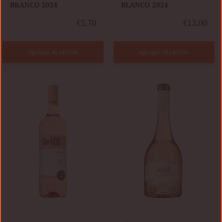
BRANCO 2024
BLANCO 2024
€5,70
€13,00
Agregar al carrito
Agregar al carrito
São
SÃO
Luiz
LUIZ
Rosé
WINEMAKER'S
Colheita
COLLECTION
2024
TINTO
CÃO
2025
ROSÉ
(0,75L)