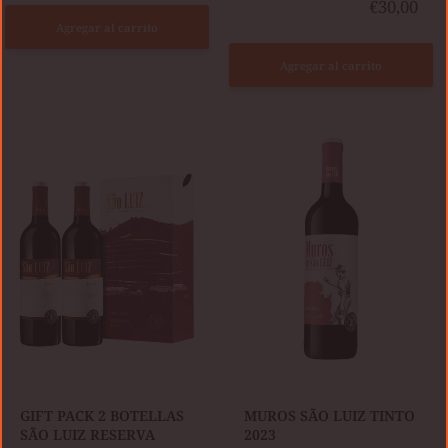
€30,00
Agregar al carrito
Agregar al carrito
GIFT
MUROS
PACK
SÃO
2
LUIZ
BOTELLAS
TINTO
SÃO
2023
LUIZ
RESERVA
TINTO
2023
GIFT PACK 2 BOTELLAS
MUROS SÃO LUIZ TINTO
SÃO LUIZ RESERVA
2023