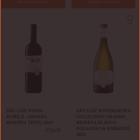
Agregar al carrito
Agregar al carrito
SÃO
SÃO
LUIZ
LUIZ
VINHA
WINEMAKER'S
RUMILÃ
COLLECTION
-
GRANDE
GRANDE
RESERVA
RESERVA
BLANCO
TINTO
-
2019
FOLGAZÃO
&
RABIGATO
2021
SÃO LUIZ VINHA
SÃO LUIZ WINEMAKER'S
RUMILÃ - GRANDE
COLLECTION GRANDE
RESERVA TINTO 2019
RESERVA BLANCO -
FOLGAZÃO & RABIGATO
€70,00
2021