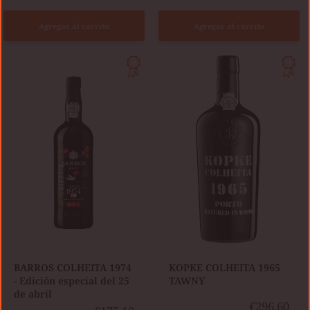
Agregar al carrito
Agregar al carrito
BARROS
KOPKE
COLHEITA
COLHEITA
1974
1965
-
TAWNY
Edición
especial
del
25
de
abril
BARROS COLHEITA 1974
KOPKE COLHEITA 1965
- Edición especial del 25
TAWNY
de abril
€296,60