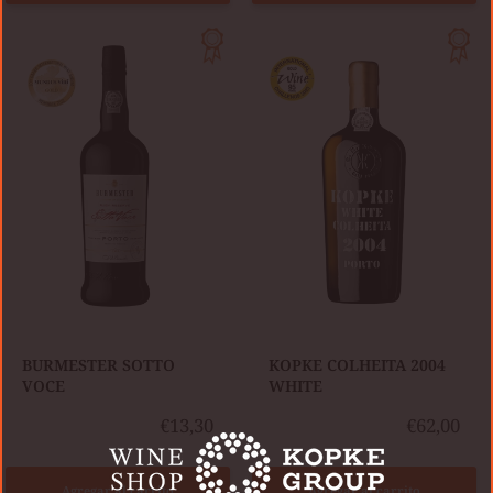
KOPKE
BURMESTER
COLHEITA
SOTTO
2004
VOCE
WHITE
​BURMESTER SOTTO
KOPKE COLHEITA 2004
VOCE
WHITE
€13,30
€62,00
Agregar al carrito
Agregar al carrito