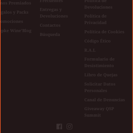
Frecuentes
Política de
inos Premiados
Devoluciones
Entregas y
galos y Packs
Devoluciones
Política de
romociones
Privacidad
Contactos
opke Wine'Blog
Política de Cookies
Búsqueda
Código Ético
R.A.L
Formulario de
Desistimiento
Libro de Quejas
Solicitar Datos
Personales
Canal de Denuncias
Giveaway QSP
Summit
Facebook
Instagram