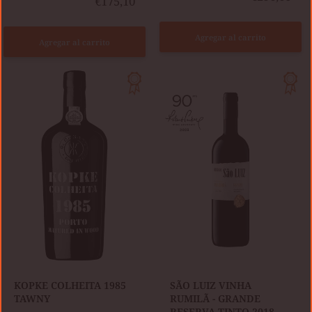
€175,10
Agregar al carrito
Agregar al carrito
KOPKE
SÃO
COLHEITA
LUIZ
1985
VINHA
TAWNY
RUMILÃ
-
GRANDE
RESERVA
TINTO
2018
KOPKE COLHEITA 1985
SÃO LUIZ VINHA
TAWNY
RUMILÃ - GRANDE
RESERVA TINTO 2018