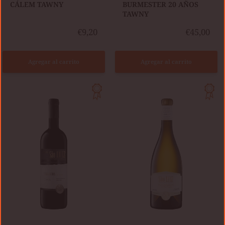
​CÁLEM TAWNY
​BURMESTER 20 AÑOS
TAWNY
€9,20
€45,00
Agregar al carrito
Agregar al carrito
SÃO
SÃO
LUIZ
LUIZ
VINHAS
WINEMAKER'S
VELHAS
COLLECTION
2021
GRANDE
TINTO
RESERVA
BLANCO
-
FOLGAZÃO
&
RABIGATO
2021