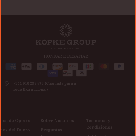
HONRAR E DESAFIAR
Medios
American
Apple
Diners
Discover
Google
Jcb
Master
Paypal
de
express
pay
club
Visa
pay
pago
+351 910 299 873 (Chamada para a
aceptados
rede fixa nacional)
inos de Oporto
Sobre Nosotros
Términos y
Condiciones
inos del Duero
Preguntas