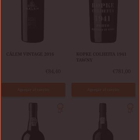
​CÁLEM VINTAGE 2016
​KOPKE COLHEITA 1941
TAWNY
€84,40
€781,00
Agregar al carrito
Agregar al carrito
BURMESTER
KOPKE
COLHEITA
VINTAGE
1998
2016
TAWNY