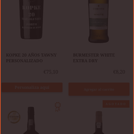
KOPKE 20 AÑOS TAWNY
BURMESTER WHITE
PERSONALIZADO
EXTRA DRY
€75,10
€8,20
Personaliza aquí
Agregar al carrito
VELHOTES
AGOTADO
BURMESTER
TAWNY
SOTTO
VOCE