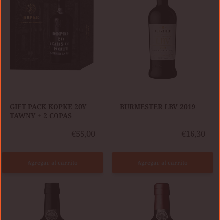
20Y
TAWNY
+
2
COPAS
​GIFT PACK KOPKE 20Y
BURMESTER LBV 2019
TAWNY + 2 COPAS
€55,00
€16,30
Agregar al carrito
Agregar al carrito
VINHO
DO
KOPKE
PORTO
FINE
-
RUBY