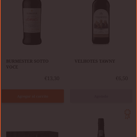
​BURMESTER SOTTO
VELHOTES TAWNY
VOCE
€13,30
€6,50
Agregar al carrito
Agotado
BURMESTER
GIFT
LBV
PACK
2019
KOPKE