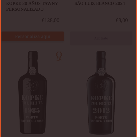
​KOPKE 30 AÑOS TAWNY
SÃO LUIZ BLANCO 2024
PERSONALIZADO
€128,00
€8,00
Personaliza aquí
Agotado
KOPKE
KOPKE
COLHEITA
COLHEITA
1985
2012
TAWNY
TAWNY