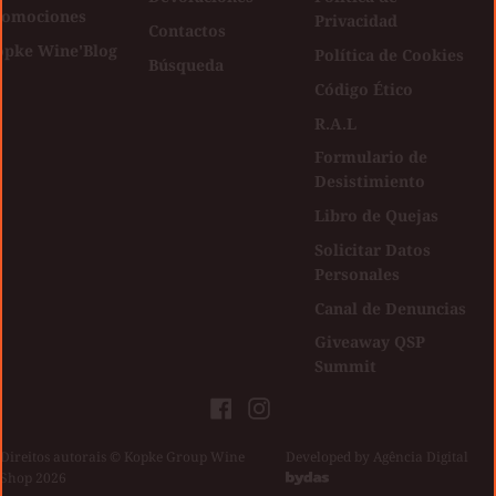
romociones
Privacidad
Contactos
opke Wine'Blog
Política de Cookies
Búsqueda
Código Ético
R.A.L
Formulario de
Desistimiento
Libro de Quejas
Solicitar Datos
Personales
Canal de Denuncias
Giveaway QSP
Summit
Facebook
Instagram
Direitos autorais © Kopke Group Wine
|
Developed by
Agência Digital
Shop 2026