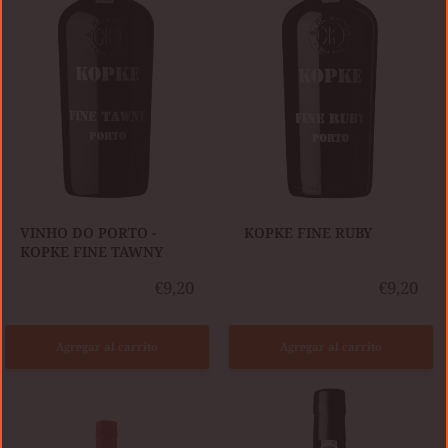
KOPKE
FINE
TAWNY
VINHO DO PORTO -
​KOPKE FINE RUBY
KOPKE FINE TAWNY
€9,20
€9,20
Agregar al carrito
Agregar al carrito
VELHOTES
KOPKE
RUBY
COLHEITA
1975