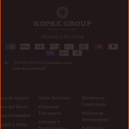
HONRAR E DESAFIAR
Medios
American
Apple
Diners
Discover
Google
Jcb
Master
Paypal
de
express
pay
club
Visa
pay
pago
+351 910 299 873 (Chamada para a
aceptados
rede fixa nacional)
inos de Oporto
Sobre Nosotros
Términos y
Condiciones
inos del Duero
Preguntas
Frecuentes
Política de
inos Premiados
Devoluciones
Entregas y
galos y Packs
Devoluciones
Política de