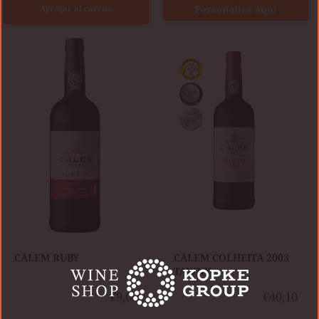
Personaliza aquí
Agregar al carrito
CÁLEM
CÁLEM
COLHEITA
RUBY
2003
TAWNY
​CÁLEM RUBY
CÁLEM COLHEITA 2003
TAWNY
€9,00
€40,10