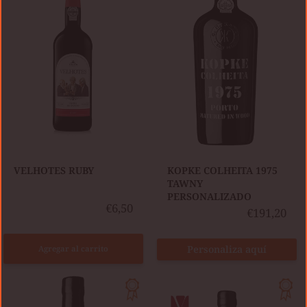
TAWNY
PERSONALIZADO
VELHOTES RUBY
KOPKE COLHEITA 1975
TAWNY
PERSONALIZADO
€6,50
€191,20
Personaliza aquí
Agregar al carrito
KOPKE
KOPKE
COLHEITA
50