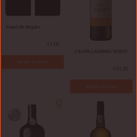
Papel de Regalo
€1,00
​CÁLEM LÁGRIMA WHITE
Agregar al carrito
€10,20
Agregar al carrito
KOPKE
BURMESTER
20
WHITE
AÑOS
EXTRA
TAWNY
DRY
PERSONALIZADO