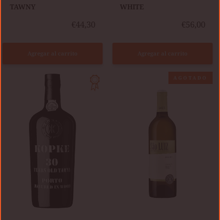
TAWNY
WHITE
€44,30
€56,00
Agregar al carrito
Agregar al carrito
SÃO
AGOTADO
KOPKE
LUIZ
30
BLANCO
AÑOS
2024
TAWNY
PERSONALIZADO