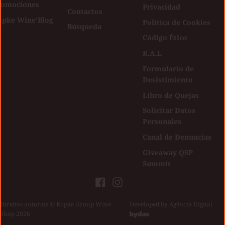
romociones
Privacidad
Contactos
opke Wine'Blog
Política de Cookies
Búsqueda
Código Ético
R.A.L
Formulario de
Desistimiento
Libro de Quejas
Solicitar Datos
Personales
Canal de Denuncias
Giveaway QSP
Summit
Facebook
Instagram
Direitos autorais © Kopke Group Wine
|
Developed by
Agência Digital
Shop 2026