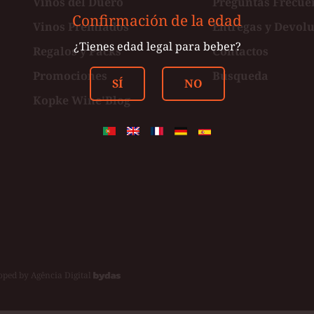
Vinos del Duero
Preguntas Frecue
Confirmación de la edad
Vinos Premiados
Entregas y Devol
ster
¿Tienes edad legal para beber?
Regalos y Packs
Contactos
Promociones
Búsqueda
SÍ
NO
Kopke Wine'Blog
oped by
Agência Digital