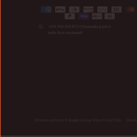
Medios
American
Apple
Diners
Discover
Google
Jcb
Ma
de
Paypal
Visa
express
pay
club
pay
pago
+351 910 299 873 (Chamada para a
aceptados
rede fixa nacional)
Direitos autorais © Kopke Group Wine Shop 2026
|
Devel