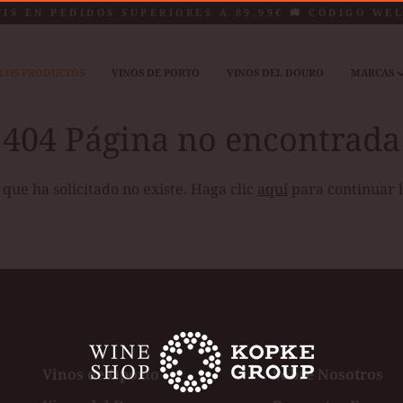
TIS EN PEDIDOS SUPERIORES A 89,99€ 🚚 CÓDIGO WE
LOS PRODUCTOS
VINOS DE PORTO
VINOS DEL DOURO
MARCAS
404 Página no encontrada
que ha solicitado no existe. Haga clic
aquí
para continuar 
Vinos de Oporto
Sobre Nosotros