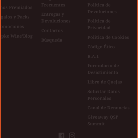
Frecuentes
Política de
inos Premiados
Devoluciones
Entregas y
galos y Packs
Devoluciones
Política de
romociones
Privacidad
Contactos
opke Wine'Blog
Política de Cookies
Búsqueda
Código Ético
R.A.L
Formulario de
Desistimiento
Libro de Quejas
Solicitar Datos
Personales
Canal de Denuncias
Giveaway QSP
Summit
Facebook
Instagram