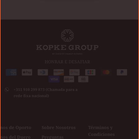
HONRAR E DESAFIAR
Medios
American
Apple
Diners
Discover
Google
Jcb
Master
Paypal
de
express
pay
club
Visa
pay
pago
+351 910 299 873 (Chamada para a
aceptados
rede fixa nacional)
inos de Oporto
Sobre Nosotros
Términos y
Condiciones
inos del Duero
Preguntas