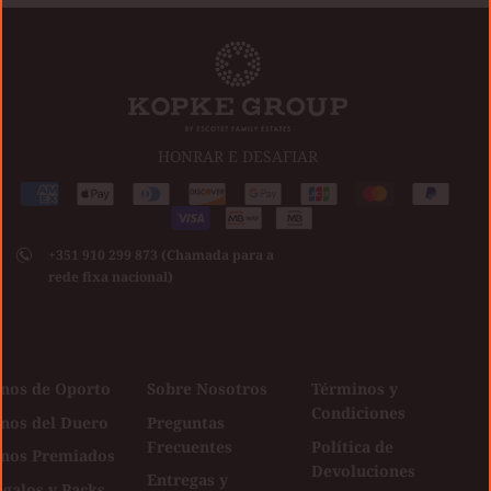
HONRAR E DESAFIAR
Medios
American
Apple
Diners
Discover
Google
Jcb
Master
Paypal
de
express
pay
club
Visa
pay
pago
+351 910 299 873 (Chamada para a
aceptados
rede fixa nacional)
inos de Oporto
Sobre Nosotros
Términos y
Condiciones
inos del Duero
Preguntas
Frecuentes
Política de
inos Premiados
Devoluciones
Entregas y
galos y Packs