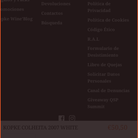
Devoluciones
Política de
romociones
Privacidad
Contactos
opke Wine'Blog
Política de Cookies
Búsqueda
Código Ético
R.A.L
Formulario de
Desistimiento
Libro de Quejas
Solicitar Datos
Personales
Canal de Denuncias
Giveaway QSP
Summit
Facebook
Instagram
€50,50
​KOPKE COLHEITA 2007 WHITE
Direitos autorais © Kopke Group Wine
|
Developed by
Agência Digital
Cantidad
Shop 2026