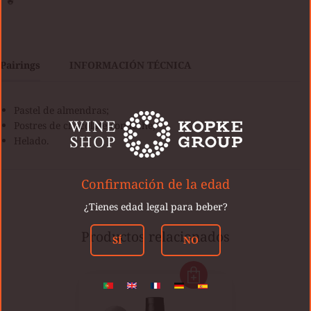
Pairings
INFORMACIÓN TÉCNICA
Pastel de almendras;
Postres de chocolate con leche;
Helado.
Confirmación de la edad
¿Tienes edad legal para beber?
Productos relacionados
SÍ
NO