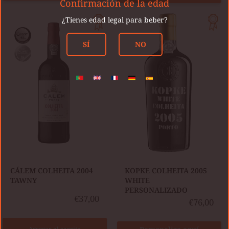
Confirmación de la edad
CÁLEM
KOPKE
¿Tienes edad legal para beber?
COLHEITA
COLHEITA
2004
2005
SÍ
NO
TAWNY
WHITE
PERSONALIZADO
CÁLEM COLHEITA 2004
KOPKE COLHEITA 2005
TAWNY
WHITE
PERSONALIZADO
€37,00
€76,00
Agregar al carrito