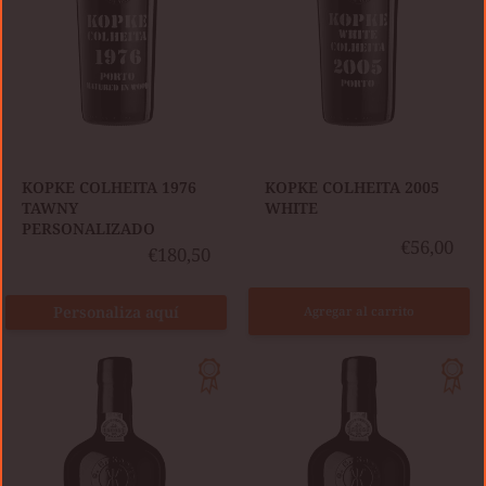
KOPKE COLHEITA 1976
KOPKE COLHEITA 2005
TAWNY
WHITE
PERSONALIZADO
€56,00
€180,50
Personaliza aquí
Agregar al carrito
KOPKE
KOPKE
COLHEITA
COLHEITA
2005
1985
TAWNY
TAWNY