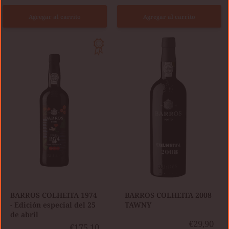
Agregar al carrito
Agregar al carrito
BARROS
COLHEITA
BARROS
1974
COLHEITA
-
2008
Edición
TAWNY
especial
del
25
de
abril
BARROS COLHEITA 1974
​BARROS COLHEITA 2008
- Edición especial del 25
TAWNY
de abril
€29,90
€175,10