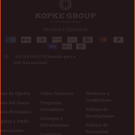
HONRAR E DESAFIAR
Medios
American
Apple
Diners
Discover
Google
Jcb
Master
Paypal
de
express
pay
club
Visa
pay
pago
+351 910 299 873 (Chamada para a
aceptados
rede fixa nacional)
inos de Oporto
Sobre Nosotros
Términos y
Condiciones
inos del Duero
Preguntas
Frecuentes
Política de
inos Premiados
Devoluciones
Entregas y
galos y Packs
Devoluciones
Política de
romociones
Privacidad
Contactos