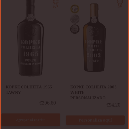
COLHEITA
KOPKE
1965
COLHEITA
TAWNY
2003
WHITE
PERSONALIZADO
KOPKE COLHEITA 1965
​KOPKE COLHEITA 2003
TAWNY
WHITE
PERSONALIZADO
€296,60
€94,20
Personaliza aquí
Agregar al carrito