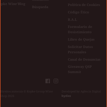
opke Wine'Blog
Política de Cookies
Búsqueda
Código Ético
R.A.L
Formulario de
Desistimiento
Libro de Quejas
Solicitar Datos
Personales
Canal de Denuncias
Giveaway QSP
Summit
Facebook
Instagram
Direitos autorais © Kopke Group Wine
|
Developed by
Agência Digital
Shop 2026