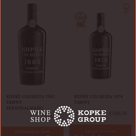
KOPKE
KOPKE
COLHEITA
COLHEITA
1965
1976
TAWNY
TAWNY
PERSONALIZADO
KOPKE COLHEITA 1965
KOPKE COLHEITA 1976
TAWNY
TAWNY
PERSONALIZADO
€160,50
€316,60
Personaliza aquí
Agregar al carrito