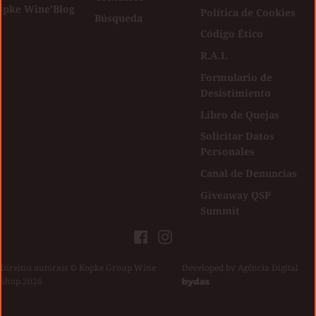
opke Wine'Blog
Política de Cookies
Búsqueda
Código Ético
R.A.L
Formulario de
Desistimiento
Libro de Quejas
Solicitar Datos
Personales
Canal de Denuncias
Giveaway QSP
Summit
Facebook
Instagram
Direitos autorais © Kopke Group Wine
|
Developed by
Agência Digital
Shop 2026