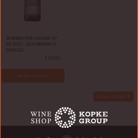
BURMESTER ENSAIO Nº
01 2025 - ALVARINHO E
SERCIAL
€10,00
Agregar al carrito
Volver arriba ⬆