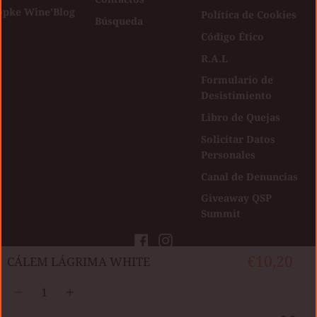
opke Wine'Blog
Política de Cookies
Búsqueda
Código Ético
R.A.L
Formulario de
Desistimiento
Libro de Quejas
Solicitar Datos
Personales
Canal de Denuncias
Giveaway QSP
Summit
Facebook
Instagram
€10,20
​CÁLEM LÁGRIMA WHITE
Direitos autorais © Kopke Group Wine
|
Developed by
Agência Digital
Cantidad
Shop 2026