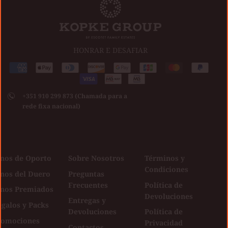
HONRAR E DESAFIAR
Medios
American
Apple
Diners
Discover
Google
Jcb
Master
Paypal
de
express
pay
club
Visa
pay
pago
+351 910 299 873 (Chamada para a
aceptados
rede fixa nacional)
inos de Oporto
Sobre Nosotros
Términos y
Condiciones
inos del Duero
Preguntas
Frecuentes
Política de
inos Premiados
Devoluciones
Entregas y
galos y Packs
Devoluciones
Política de
romociones
Privacidad
Contactos