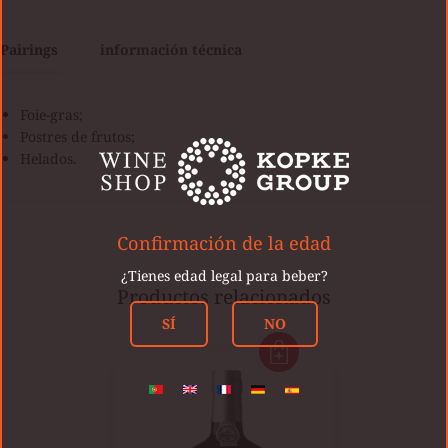
Pairings
información técnica
Foie-gras;
Postres de frutos;
Helados.
Confirmación de la edad
¿Tienes edad legal para beber?
Productos relacionados
SÍ
NO