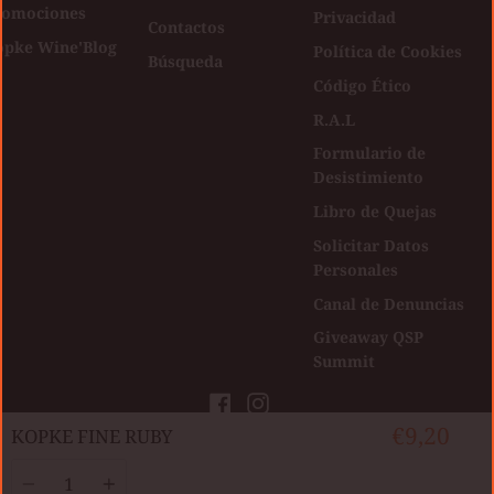
romociones
Privacidad
Contactos
opke Wine'Blog
Política de Cookies
Búsqueda
Código Ético
R.A.L
Formulario de
Desistimiento
Libro de Quejas
Solicitar Datos
Personales
Canal de Denuncias
Giveaway QSP
Summit
Facebook
Instagram
€9,20
​KOPKE FINE RUBY
Direitos autorais © Kopke Group Wine
|
Developed by
Agência Digital
Cantidad
Shop 2026