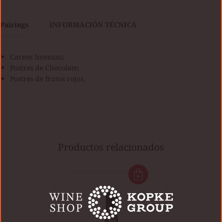
Pairings
INFORMACIÓN TÉCNICA
Carnes Intensas;
Postres de Chocolate;
Postres de frutos rojos.
Productos relacionados