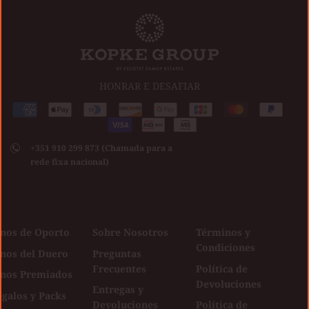
HONRAR E DESAFIAR
Medios
American
Apple
Diners
Discover
Google
Jcb
Master
Paypal
de
express
pay
club
Visa
pay
pago
+351 910 299 873 (Chamada para a
aceptados
rede fixa nacional)
inos de Oporto
Sobre Nosotros
Términos y
Condiciones
inos del Duero
Preguntas
Frecuentes
Política de
inos Premiados
Devoluciones
Entregas y
galos y Packs
Devoluciones
Política de