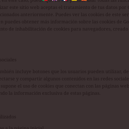
 en este caso, puede que no sea posible usar todas las func
izar este sitio web aceptas el tratamiento de tus datos por
ncionados anteriormente. Puedes ver las cookies de este ser
n puedes obtener más información sobre las cookies de Go
to de inhabilitación de cookies para navegadores, creado
sociales
mbién incluye botones que los usuarios pueden utilizar, de
nectarse y compartir algunos contenidos en las redes social
 supone el uso de cookies que conectan con las páginas web
ndo la información exclusiva de estas páginas.
ilizados
s a la página inicial