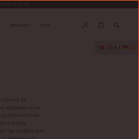
LCOMESPAIN
Conta
Procura
REGALOS
BLOG
0
ropias y de
ad adaptada a tus
la utilización de
lítica puede
e: las cookies que
 la página web.