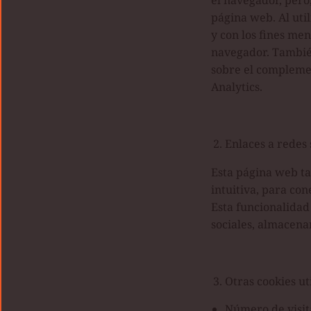
el navegador, pero,
página web. Al util
y con los fines me
navegador. Tambié
sobre el complemen
Analytics.
Enlaces a redes 
Esta página web ta
intuitiva, para co
Esta funcionalidad
sociales, almacena
Otras cookies ut
Número de visita