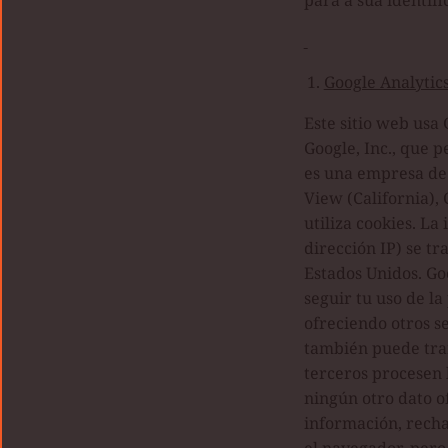
para a sua identifi
Google Analytic
Este sitio web usa 
Google, Inc., que p
es una empresa de
View (California),
utiliza cookies. La
dirección IP) se t
Estados Unidos. Go
seguir tu uso de l
ofreciendo otros se
también puede trans
terceros procesen 
ningún otro dato o
información, recha