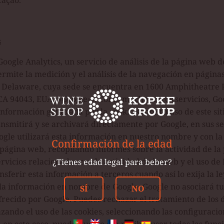
cação.
s
Google Analytics, un servicio de análisis de la página web 
ermite la medición y el análisis de la navegación en páginas
 Delaware, cuya sede se encuentra en 1600 Amphitheatre
 CA 94043, EUA («Google»). Como muchos otros servicios, Go
 información generada por la cookie sobre tu uso de este sit
ransmitirá y se archivará directamente por Google, en sus s
ogle utilizará esta información en nuestro nombre y con la
Confirmación de la edad
a página web, recopilando informes sobre la actividad de la
rvicios relacionados con la actividad de la web y el uso de
¿Tienes edad legal para beber?
ferir esta información a terceros cuando así lo exija la le
la información en nombre de Google. Google no asociará tu 
SÍ
NO
frecido por Google. Puedes rechazar el tratamiento de los 
zando el uso de las cookies, seleccionando las configuraci