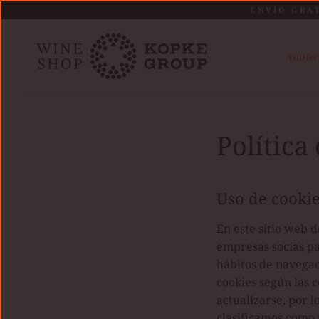
Saltar
ENVÍO GRA
al
contenido
TODOS 
Política
Uso de cooki
En este sitio web 
empresas socias pa
hábitos de navegac
cookies según las c
actualizarse, por 
clasificamos como