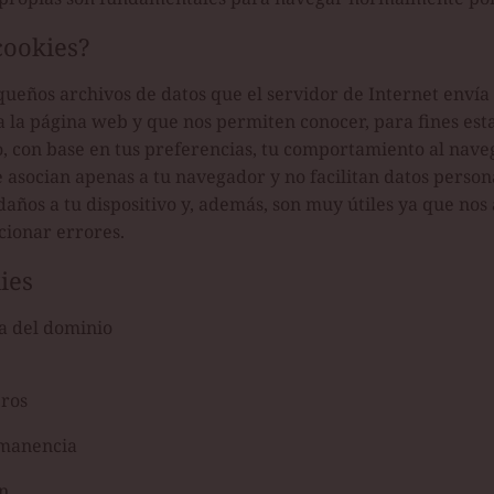
cookies?
queños archivos de datos que el servidor de Internet envía 
a la página web y que nos permiten conocer, para fines esta
o, con base en tus preferencias, tu comportamiento al nave
 asocian apenas a tu navegador y no facilitan datos person
años a tu dispositivo y, además, son muy útiles ya que nos
ucionar errores.
ies
a del dominio
eros
rmanencia
n