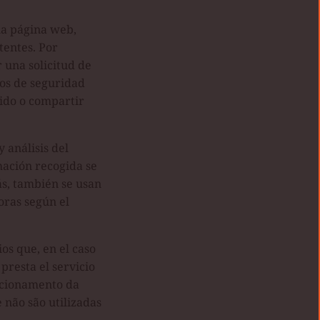
la página web,
tentes. Por
r una solicitud de
tos de seguridad
nido o compartir
 análisis del
mación recogida se
ás, también se usan
oras según el
ios que, en el caso
presta el servicio
ncionamento da
não são utilizadas