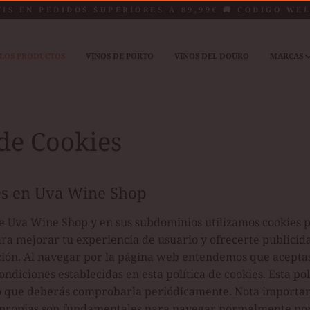
TIS EN PEDIDOS SUPERIORES A 89,99€ 🚚 CÓDIGO WE
LOS PRODUCTOS
VINOS DE PORTO
VINOS DEL DOURO
MARCAS
 de Cookies
es en Uva Wine Shop
de Uva Wine Shop y en sus subdominios utilizamos cookies p
ra mejorar tu experiencia de usuario y ofrecerte publicid
ión. Al navegar por la página web entendemos que aceptas 
ondiciones establecidas en esta política de cookies. Esta po
lo que deberás comprobarla periódicamente. Nota important
 propias son fundamentales para navegar normalmente por