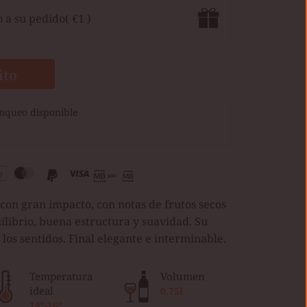
o a su pedido
( €1 )
ito
nqueo disponible
con gran impacto, con notas de frutos secos
uilibrio, buena estructura y suavidad. Su
los sentidos. Final elegante e interminable.
Temperatura
Volumen
ideal
0.75l
14º-16º