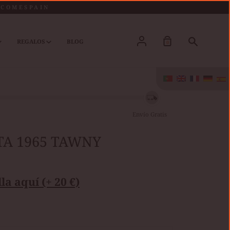
LCOMESPAIN
Conta
Procura
REGALOS
BLOG
0
Envío Gratis
TA 1965 TAWNY
la aquí (+ 20 €)