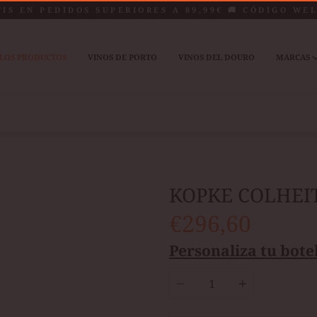
TIS EN PEDIDOS SUPERIORES A 89,99€ 🚚 CÓDIGO WE
LOS PRODUCTOS
VINOS DE PORTO
VINOS DEL DOURO
MARCAS
KOPKE COLHEI
€296,60
Personaliza tu botel
Cantidad