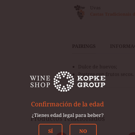
Uvas
Castas Tradicionais 
PAIRINGS
INFORMA
Dulce de huevos;
Postres con frutos secos.
Confirmación de la edad
¿Tienes edad legal para beber?
Productos relacionados
SÍ
NO