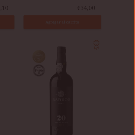
,10
€34,00
Agregar al carrito
BARROS
20
AÑOS
TAWNY