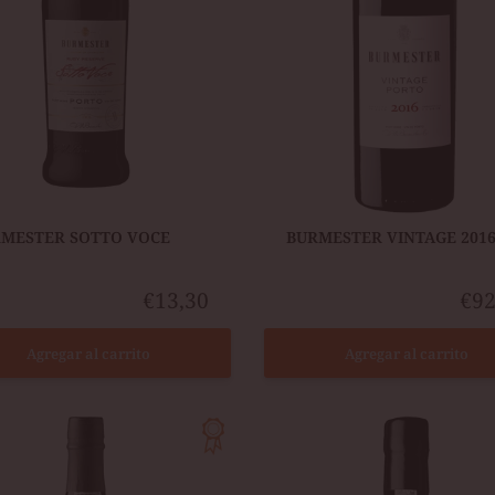
RMESTER SOTTO VOCE
​BURMESTER VINTAGE 201
€13,30
€92
Agregar al carrito
Agregar al carrito
M
KOPKE
AGE
COLHEITA