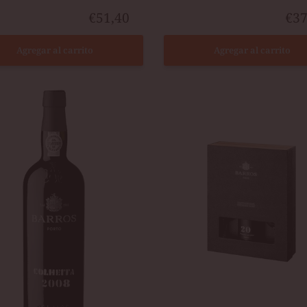
€51,40
€37
Agregar al carrito
Agregar al carrito
OS
GIFT
EITA
PACK
BARROS
Y
20Y
TAWNY
+
2
COPAS