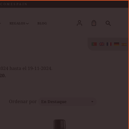
LCOMESPAIN
Conta
Procura
REGALOS
BLOG
0
024 hasta el 19-11-2024.
20.
Ordenar por
KOPKE
COLHEITA