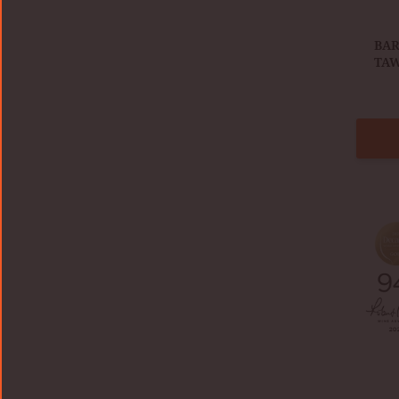
​BA
TA
BARR
30
AÑOS
TAWN