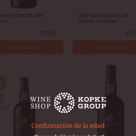
RROS COLHEITA 2008
​GIFT PACK BARROS 20Y
WNY
TAWNY + 2 COPAS
€29,90
€41
Agregar al carrito
Agregar al carrito
OS
BARROS
40
AÑOS
Y
TAWNY
Confirmación de la edad