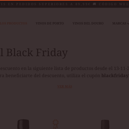
TIS EN PEDIDOS SUPERIORES A 89,99€ 🚚 CÓDIGO WE
LOS PRODUCTOS
VINOS DE PORTO
VINOS DEL DOURO
MARCAS
l Black Friday
escuento en la siguiente lista de productos desde el 13-11-2
ra beneficiarte del descuento, utiliza el cupón
blackfriday
VER MÁS
E
BURMESTER
EITA
COLHEITA