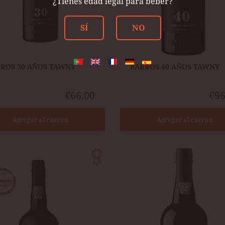
¿Tienes edad legal para beber?
SÍ
NO
RROS 30 AÑOS TAWNY
​BARROS 40 AÑOS TAWNY
€66,00
€96
Agregar al carrito
Agregar al carrito
ESTER
BURMESTER
O
VINTAGE
2016