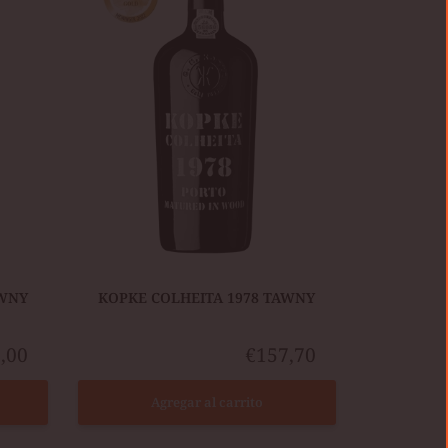
1978
TAWNY
AWNY
​KOPKE COLHEITA 1978 TAWNY
,00
€157,70
Agregar al carrito