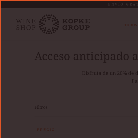
Saltar
ENVÍO GRA
al
contenido
TODOS 
Home
Acceso anticipado al Black Friday
Acceso anticipado a
Disfruta de un 20% de d
Pa
Filtros
KOPK
PRECIO
COLH