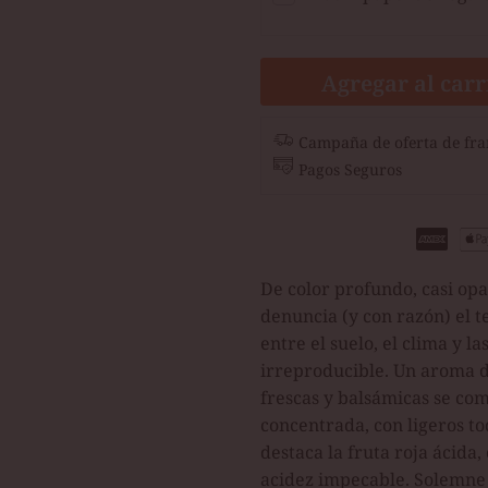
Agregar al carr
Campaña de oferta de fra
Pagos Seguros
De color profundo, casi opa
denuncia (y con razón) el t
entre el suelo, el clima y l
irreproducible. Un aroma d
frescas y balsámicas se co
concentrada, con ligeros t
destaca la fruta roja ácida
acidez impecable. Solemne 