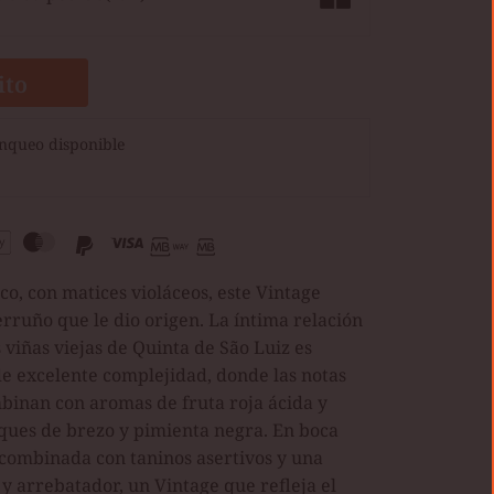
ito
nqueo disponible
co, con matices violáceos, este Vintage
erruño que le dio origen. La íntima relación
as viñas viejas de Quinta de São Luiz es
e excelente complejidad, donde las notas
mbinan con aromas de fruta roja ácida y
oques de brezo y pimienta negra. En boca
, combinada con taninos asertivos y una
y arrebatador, un Vintage que refleja el