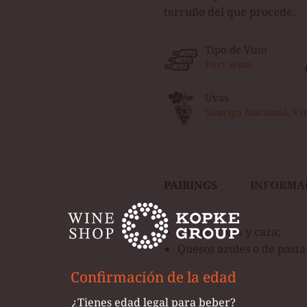
terruño del que procede.
Tipo de Vino
Port wine
Uvas
Touriga Nacional, Vi
PAIRINGS
INFORMA
Carnes rojas y caza;
Quesos azules o de pasta
Confirmación de la edad
¿Tienes edad legal para beber?