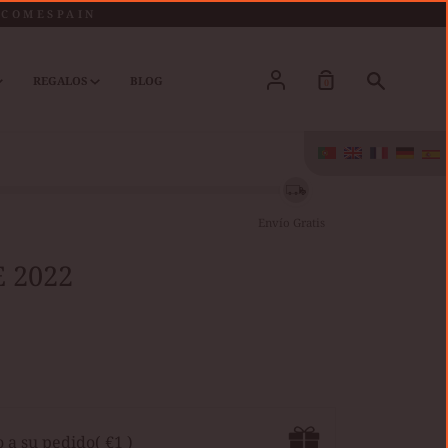
LCOMESPAIN
Conta
Procura
REGALOS
BLOG
0
Envío Gratis
 2022
o a su pedido
( €1 )