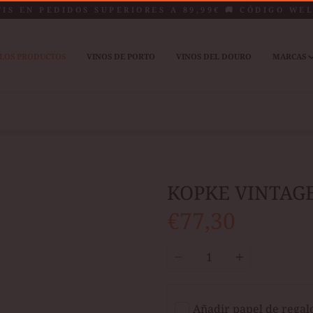
TIS EN PEDIDOS SUPERIORES A 89,99€ 🚚 CÓDIGO WE
LOS PRODUCTOS
VINOS DE PORTO
VINOS DEL DOURO
MARCAS
KOPKE VINTAGE
€77,30
Cantidad
Añadir papel de regal