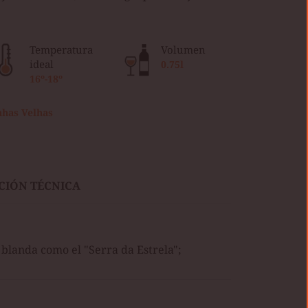
Temperatura
Volumen
ideal
0.75l
16º-18º
nhas Velhas
CIÓN TÉCNICA
 blanda como el "Serra da Estrela";