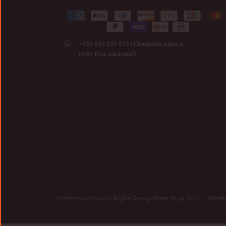
Medios
American
Apple
Diners
Discover
Google
Jcb
Ma
de
Paypal
Visa
express
pay
club
pay
pago
+351 910 299 873 (Chamada para a
aceptados
rede fixa nacional)
Direitos autorais © Kopke Group Wine Shop 2026
|
Devel