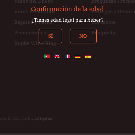
Vinos del Duero
Preguntas Frecue
Confirmación de la edad
Vinos Premiados
Entregas y Devol
ster
¿Tienes edad legal para beber?
Regalos y Packs
Contactos
Promociones
Búsqueda
SÍ
NO
Kopke Wine'Blog
oped by
Agência Digital