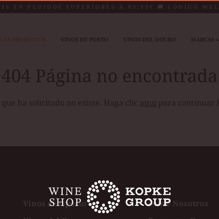
TIS EN PEDIDOS SUPERIORES A 89,99€ 🚚 CÓDIGO WE
LOS PRODUCTOS
VINOS DE PORTO
VINOS DEL DOURO
MARCAS
404 Página no encontrada
que ha solicitado no existe. Haga clic
aquí
para continuar 
Vinos de Oporto
Sobre Nosotros